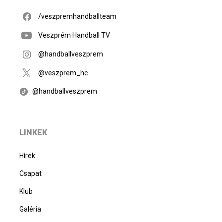
/veszpremhandballteam
Veszprém Handball TV
@handballveszprem
@veszprem_hc
@handballveszprem
LINKEK
Hírek
Csapat
Klub
Galéria