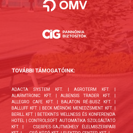
TOVÁBBI TÁMOGATÓINK:
ADACTA SYSTEM KFT. | AGROTERM KFT. |
ALARMTRONIC KFT. | ALBENSIS TRADER KFT. |
ALLEGRO CAFE KFT. | BALATON RÉ-BUSZ KFT. |
BALLUFF KFT. | BECK MÉRNÖKI MENEDZSMENT KFT. |
BERILL KFT. | BETEKINTS WELLNESS ÉS KONFERENCIA
HOTEL | CONTROLSOFT AUTOMATIKA SZOLGÁLTATÓ
KFT. |
CSERPES-SAJTMŰHELY ÉLELMISZERIPARI
KFT.
|
CSŐ-KÖTŐ KFT. | ELEKTRO-CENTER KFT. |