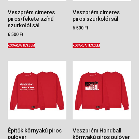
Veszprém címeres
Veszprém címeres
piros/fekete színű
piros szurkolói sál
szurkolói sál
6 500
Ft
6 500
Ft
KOSÁRBA TESZEM
KOSÁRBA TESZEM
Építők környakú piros
Veszprém Handball
pulóver
környakú piros pulóver