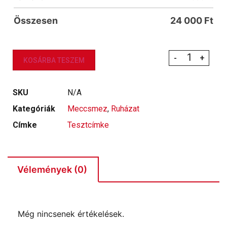
Összesen
24 000
Ft
-
+
KOSÁRBA TESZEM
SKU
N/A
Kategóriák
Meccsmez
,
Ruházat
Címke
Tesztcímke
Vélemények (0)
Még nincsenek értékelések.