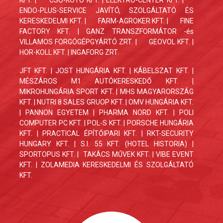
ENDO-PLUS-SERVICE JAVÍTÓ, SZOLGÁLTATÓ ÉS
KERESKEDELMI KFT.
|
FARM-AGROKER KFT. |
FINE
FACTORY KFT.
| GANZ TRANSZFORMÁTOR -és
VILLAMOS FORGÓGÉPGYÁRTÓ ZRT. |
GEOVOL KFT. |
HOR-KOLL KFT. | INGAFORG ZRT.
JFT KFT. | JOST HUNGÁRIA KFT. | KÁBELSZAT KFT. |
MÉSZÁROS M1 AUTÓKERESKEDŐ KFT. |
MIKROHUNGÁRIA SPORT KFT. | MHS MAGYARORSZÁG
KFT. | NUTRI 8 SALES GRUOP KFT. | OMV HUNGÁRIA KFT.
| PANNON EGYETEM | PHARMA NORD KFT. | POLI
COMPUTER PC KFT. | POL-S KFT. | PORSCHE HUNGÁRIA
KFT. | PRACTICAL ÉPÍTŐIPARI KFT. | RKT-SECURITY
HUNGARY KFT. | S.I. 55 KFT. (HOTEL HISTORIA) |
SPORTOPUS KFT. | TAKÁCS MŰVEK KFT. | VIBE EVENT
KFT. | ZOLAMEDIA KERESKEDELMI ÉS SZOLGÁLTATÓ
KFT.