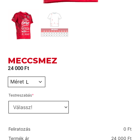
MECCSMEZ
24 000
Ft
Méret
Testreszabás
*
Feliratozás
0
Ft
Termék ár
24 000
Ft