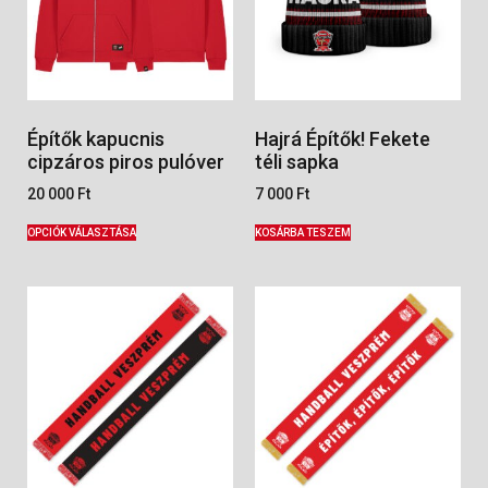
Építők kapucnis
Hajrá Építők! Fekete
cipzáros piros pulóver
téli sapka
20 000
Ft
7 000
Ft
OPCIÓK VÁLASZTÁSA
KOSÁRBA TESZEM