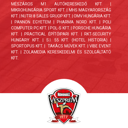
MÉSZÁROS M1 AUTÓKERESKEDŐ KFT. |
MIKROHUNGÁRIA SPORT KFT. | MHS MAGYARORSZÁG
KFT. | NUTRI 8 SALES GRUOP KFT. | OMV HUNGÁRIA KFT.
| PANNON EGYETEM | PHARMA NORD KFT. | POLI
COMPUTER PC KFT. | POL-S KFT. | PORSCHE HUNGÁRIA
KFT. | PRACTICAL ÉPÍTŐIPARI KFT. | RKT-SECURITY
HUNGARY KFT. | S.I. 55 KFT. (HOTEL HISTORIA) |
SPORTOPUS KFT. | TAKÁCS MŰVEK KFT. | VIBE EVENT
KFT. | ZOLAMEDIA KERESKEDELMI ÉS SZOLGÁLTATÓ
KFT.