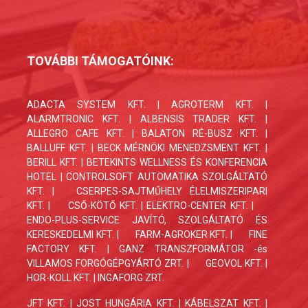
TOVÁBBI TÁMOGATÓINK:
ADACTA SYSTEM KFT. | AGROTERM KFT. |
ALARMTRONIC KFT. | ALBENSIS TRADER KFT. |
ALLEGRO CAFE KFT. | BALATON RÉ-BUSZ KFT. |
BALLUFF KFT. | BECK MÉRNÖKI MENEDZSMENT KFT. |
BERILL KFT. | BETEKINTS WELLNESS ÉS KONFERENCIA
HOTEL | CONTROLSOFT AUTOMATIKA SZOLGÁLTATÓ
KFT. |
CSERPES-SAJTMŰHELY ÉLELMISZERIPARI
KFT.
|
CSŐ-KÖTŐ KFT. | ELEKTRO-CENTER KFT. |
ENDO-PLUS-SERVICE JAVÍTÓ, SZOLGÁLTATÓ ÉS
KERESKEDELMI KFT.
|
FARM-AGROKER KFT. |
FINE
FACTORY KFT.
| GANZ TRANSZFORMÁTOR -és
VILLAMOS FORGÓGÉPGYÁRTÓ ZRT. |
GEOVOL KFT. |
HOR-KOLL KFT. | INGAFORG ZRT.
JFT KFT. | JOST HUNGÁRIA KFT. | KÁBELSZAT KFT. |