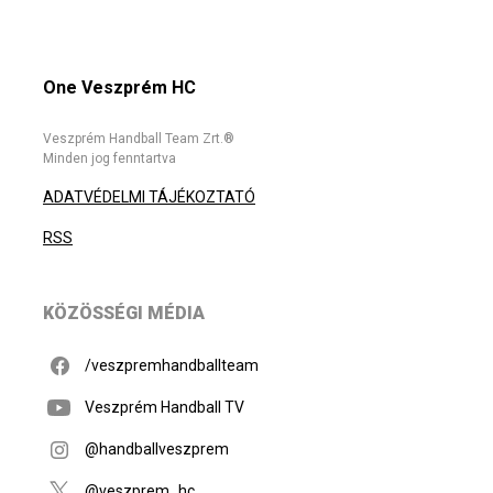
One Veszprém HC
Veszprém Handball Team Zrt.®
Minden jog fenntartva
ADATVÉDELMI TÁJÉKOZTATÓ
RSS
KÖZÖSSÉGI MÉDIA
/veszpremhandballteam
Veszprém Handball TV
@handballveszprem
@veszprem_hc