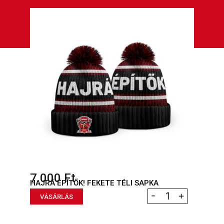
7 000
Ft
ER
HAJRÁ ÉPÍTŐK! FEKETE TÉLI SAPKA
É
-
+
VÁSÁRLÁS