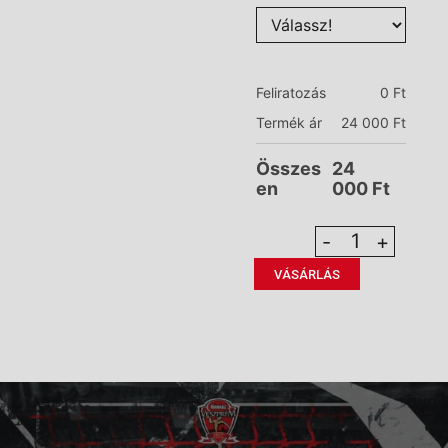
Feliratozás
0
Ft
Termék ár
24 000
Ft
Összes
24
en
000
Ft
-
+
VÁSÁRLÁS