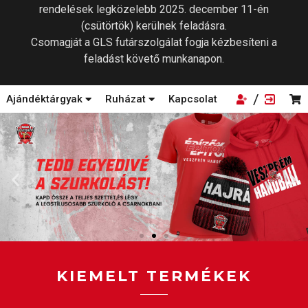
2
rendelések legközelebb 2025. december 11-én
GALÉRIA
(csütörtök) kerülnek feladásra.
7
Csomagját a GLS futárszolgálat fogja kézbesíteni a
JEGYEK
feladást követő munkanapon.
WEBSHOP
5
/
Ajándéktárgyak
Ruházat
Kapcsolat
MÉDIA
KAPCSOLAT
HUN
ENG
KIEMELT TERMÉKEK