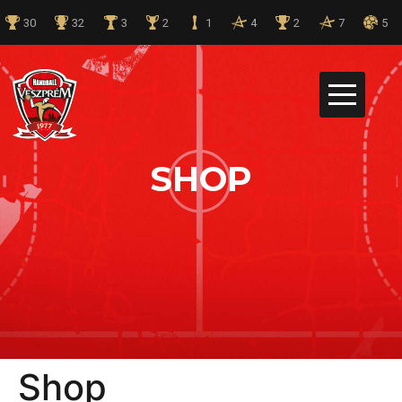
30
32
3
2
1
4
2
7
5
30
SHOP
HUN
32
ENG
3
NEWS
2
TEAM
1
CLUB
4
Shop
ACADEMY