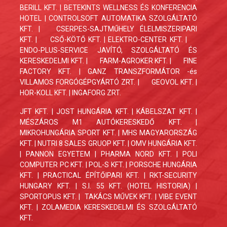
BERILL KFT. | BETEKINTS WELLNESS ÉS KONFERENCIA
HOTEL | CONTROLSOFT AUTOMATIKA SZOLGÁLTATÓ
KFT. |
CSERPES-SAJTMŰHELY ÉLELMISZERIPARI
KFT.
|
CSŐ-KÖTŐ KFT. | ELEKTRO-CENTER KFT. |
ENDO-PLUS-SERVICE JAVÍTÓ, SZOLGÁLTATÓ ÉS
KERESKEDELMI KFT.
|
FARM-AGROKER KFT. |
FINE
FACTORY KFT.
| GANZ TRANSZFORMÁTOR -és
VILLAMOS FORGÓGÉPGYÁRTÓ ZRT. |
GEOVOL KFT. |
HOR-KOLL KFT. | INGAFORG ZRT.
JFT KFT. | JOST HUNGÁRIA KFT. | KÁBELSZAT KFT. |
MÉSZÁROS M1 AUTÓKERESKEDŐ KFT. |
MIKROHUNGÁRIA SPORT KFT. | MHS MAGYARORSZÁG
KFT. | NUTRI 8 SALES GRUOP KFT. | OMV HUNGÁRIA KFT.
| PANNON EGYETEM | PHARMA NORD KFT. | POLI
COMPUTER PC KFT. | POL-S KFT. | PORSCHE HUNGÁRIA
KFT. | PRACTICAL ÉPÍTŐIPARI KFT. | RKT-SECURITY
HUNGARY KFT. | S.I. 55 KFT. (HOTEL HISTORIA) |
SPORTOPUS KFT. | TAKÁCS MŰVEK KFT. | VIBE EVENT
KFT. | ZOLAMEDIA KERESKEDELMI ÉS SZOLGÁLTATÓ
KFT.