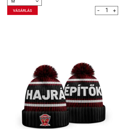
-
+
VÁSÁRLÁS