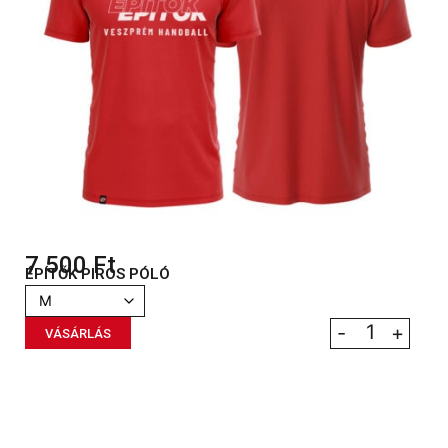
7 500
Ft
ÉPÍTŐK PIROS PÓLÓ
-
+
VÁSÁRLÁS