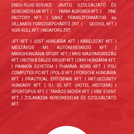
ENDO-PLUS-SERVICE JAVÍTÓ, SZOLGÁLTATÓ ÉS
KERESKEDELMI KFT.
|
FARM-AGROKER KFT. |
FINE
FACTORY KFT.
| GANZ TRANSZFORMÁTOR -és
VILLAMOS FORGÓGÉPGYÁRTÓ ZRT. |
GEOVOL KFT. |
HOR-KOLL KFT. | INGAFORG ZRT.
JFT KFT. | JOST HUNGÁRIA KFT. | KÁBELSZAT KFT. |
MÉSZÁROS M1 AUTÓKERESKEDŐ KFT. |
MIKROHUNGÁRIA SPORT KFT. | MHS MAGYARORSZÁG
KFT. | NUTRI 8 SALES GRUOP KFT. | OMV HUNGÁRIA KFT.
| PANNON EGYETEM | PHARMA NORD KFT. | POLI
COMPUTER PC KFT. | POL-S KFT. | PORSCHE HUNGÁRIA
KFT. | PRACTICAL ÉPÍTŐIPARI KFT. | RKT-SECURITY
HUNGARY KFT. | S.I. 55 KFT. (HOTEL HISTORIA) |
SPORTOPUS KFT. | TAKÁCS MŰVEK KFT. | VIBE EVENT
KFT. | ZOLAMEDIA KERESKEDELMI ÉS SZOLGÁLTATÓ
KFT.