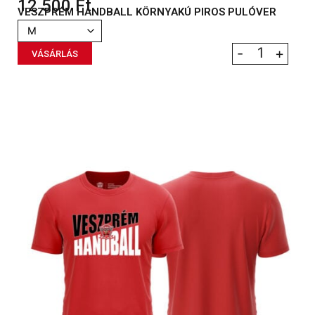
12 500
Ft
VESZPRÉM HANDBALL KÖRNYAKÚ PIROS PULÓVER
-
+
VÁSÁRLÁS