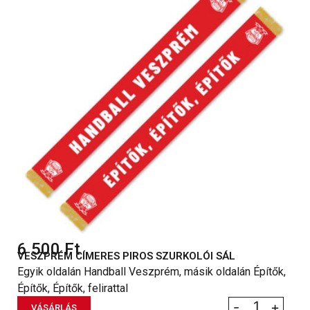
6 500
Ft
VESZPRÉM CÍMERES PIROS SZURKOLÓI SÁL
Egyik oldalán Handball Veszprém, másik oldalán Építők,
Építők, Építők, felirattal
-
+
VÁSÁRLÁS