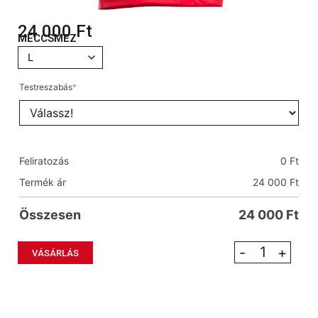
24 000
Ft
MECCSMEZ
Testreszabás
*
Feliratozás
0
Ft
Termék ár
24 000
Ft
Összesen
24 000
Ft
-
+
VÁSÁRLÁS