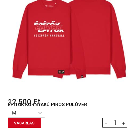
12 500
Ft
ÉPÍTŐK KÖRNYAKÚ PIROS PULÓVER
-
+
VÁSÁRLÁS