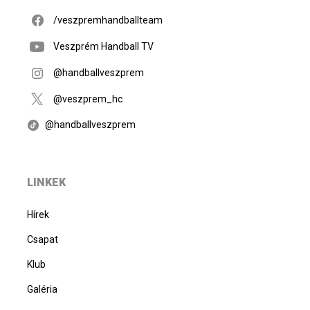
/veszpremhandballteam
Veszprém Handball TV
@handballveszprem
@veszprem_hc
@handballveszprem
LINKEK
Hírek
Csapat
Klub
Galéria