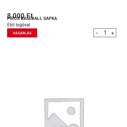
8 000
Ft
PIROS BASEBALL SAPKA
Elöl logóval
-
+
VÁSÁRLÁS