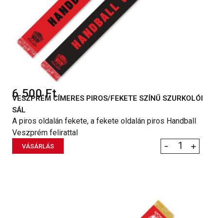
6 500
Ft
VESZPRÉM CÍMERES PIROS/FEKETE SZÍNŰ SZURKOLÓI
SÁL
A piros oldalán fekete, a fekete oldalán piros Handball
Veszprém felirattal
-
+
VÁSÁRLÁS