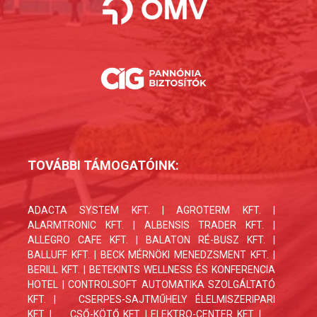
TOVÁBBI TÁMOGATÓINK:
ADACTA SYSTEM KFT. | AGROTERM KFT. |
ALARMTRONIC KFT. | ALBENSIS TRADER KFT. |
ALLEGRO CAFE KFT. | BALATON RÉ-BUSZ KFT. |
BALLUFF KFT. | BECK MÉRNÖKI MENEDZSMENT KFT. |
BERILL KFT. | BETEKINTS WELLNESS ÉS KONFERENCIA
HOTEL | CONTROLSOFT AUTOMATIKA SZOLGÁLTATÓ
KFT. |
CSERPES-SAJTMŰHELY ÉLELMISZERIPARI
KFT.
|
CSŐ-KÖTŐ KFT. | ELEKTRO-CENTER KFT. |